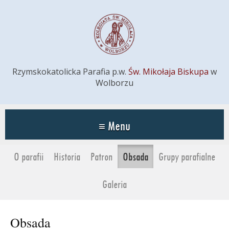
Rzymskokatolicka Parafia p.w.
Św. Mikołaja Biskupa
w
Wolborzu
Menu
≡
O parafii
Historia
Patron
Obsada
Grupy parafialne
Galeria
Obsada