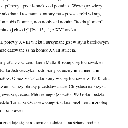
- od północy i przedsionek - od południa. Wewnątrz wieży
 arkadami i rozetami, a na strychu - pozostałości szkarp,
Non nobis Domine, non nobis sed nomini Tuo da gloriam"
niu daj chwałę" [Ps 115, 1]) z XVI wieku.
II. połowy XVIII wieku i utrzymane jest w stylu barokowym
ze datowane są na koniec XVIII stulecia.
ony ołtarz z wizerunkiem Matki Boskiej Częstochowskiej
udwika Jędrzejczyka, ozdobiony sztucznymi kamieniami i
iołów. Obraz został zakupiony w Częstochowie w 1910 roku
wami są trzy obrazy przedstawiające: Chrystusa na krzyżu
lewicza), Jezusa Miłosiernego (z około 1990 roku, pędzla
 pędzla Tomasza Ostaszewskiego). Okna prezbiterium zdobią
a - po prawej.
m znajduje się barokowa chcielnica, a na ścianie nad nią -