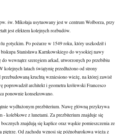
pw. św. Mikołaja usytuowany jest w centrum Wolborza, przy
tałt jest efektem kolejnych rozbudów.
lu gotyckim. Po pożarze w 1549 roku, który uszkodził i
em biskupa Stanisława Karnkowskiego do wysokiej nawy
ę do wewnątrz szeregiem arkad, utworzonych po przebibiu
 kolejnych latach świątynię przedłużono od strony
d przebudowaną kruchtą wzniesiono wieżę, na której zawisł
poprowadził architekt i geometra królewski Francesco
oku ponownie konsekrowano.
tokątnie wydłużonym prezbiterium. Nawę główną przykrywa
m - kolebkowe z lunetami. Za prezbiterium znajduje się
 bocznych znajdują się kaplice oraz wąskie pomieszczenia ze
a piętrze. Od zachodu wznosi się późnobarokowa wieża z