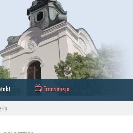
takt
📺 Transmisja
eria