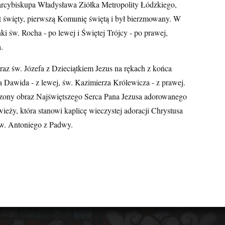
t arcybiskupa Władysława Ziółka Metropolity Łódzkiego,
st święty, pierwszą Komunię świętą i był bierzmowany. W
i św. Rocha - po lewej i Świętej Trójcy - po prawej,
.
braz św. Józefa z Dzieciątkiem Jezus na rękach z końca
a Dawida - z lewej, św. Kazimierza Królewicza - z prawej.
zczony obraz Najświętszego Serca Pana Jezusa adorowanego
ieży, która stanowi kaplicę wieczystej adoracji Chrystusa
św. Antoniego z Padwy.