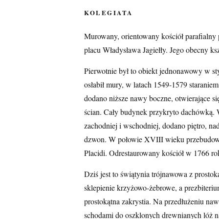
KOLEGIATA
Murowany, orientowany kościół parafialny 
placu Władysława Jagiełły. Jego obecny ksz
Pierwotnie był to obiekt jednonawowy w sty
osłabił mury, w latach 1549-1579 starani
dodano niższe nawy boczne, otwierające si
ścian. Cały budynek przykryto dachówką. W
zachodniej i wschodniej, dodano piętro, na
dzwon. W połowie XVIII wieku przebudowę 
Placidi. Odrestaurowany kościół w 1766 r
Dziś jest to świątynia trójnawowa z pros
sklepienie krzyżowo-żebrowe, a prezbiteriu
prostokątna zakrystia. Na przedłużeniu naw
schodami do oszklonych drewnianych lóż n