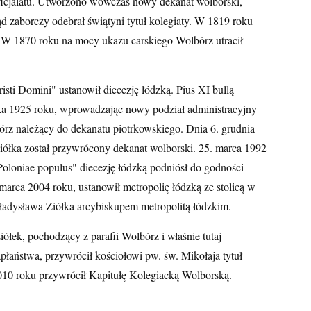
oficjalatu. Utworzono wówczas nowy dekanat wolborski,
ąd zaborczy odebrał świątyni tytuł kolegiaty. W 1819 roku
a. W 1870 roku na mocy ukazu carskiego Wolbórz utracił
sti Domini" ustanowił diecezję łódzką. Pius XI bullą
ka 1925 roku, wprowadzając nowy podział administracyjny
órz należący do dekanatu piotrkowskiego. Dnia 6. grudnia
ółka został przywrócony dekanat wolborski. 25. marca 1992
 Poloniae populus" diecezję łódzką podniósł do godności
. marca 2004 roku, ustanowił metropolię łódzką ze stolicą w
ładysława Ziółka arcybiskupem metropolitą łódzkim.
ółek, pochodzący z parafii Wolbórz i właśnie tutaj
apłaństwa, przywrócił kościołowi pw. św. Mikołaja tytuł
2010 roku przywrócił Kapitułę Kolegiacką Wolborską.