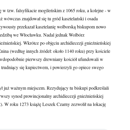
 w tzw. falsyfikacie mogileńskim z 1065 roku, a kolejne - w
uż wówczas znajdował się tu gród kasztelański i osada
ywousty przekazał kasztelanię wolborską biskupom nowo
 siedzibą we Włocławku. Nadal jednak Wolbórz
ieźnieńskiej. Wkrótce po objęciu archidiecezji gnieźnieńskiej
nina (według innych źródeł: około 1140 roku) przy kościele
awdopodobnie pierwszy drewniany kościół ufundowali w
trudniący się kupiectwem, i powierzyli go opiece swego
ł już ważnym miejscem. Rezydujący tu biskupi podkreślali
erwszy synod prowincjonalny archidiecezji gnieźnieńskiej
2). W roku 1273 książę Leszek Czarny zezwolił na lokację