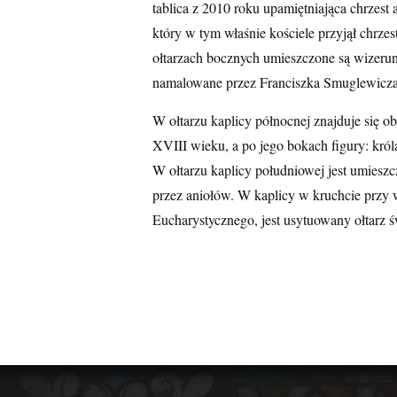
tablica z 2010 roku upamiętniająca chrzes
który w tym właśnie kościele przyjął chrze
ołtarzach bocznych umieszczone są wizerunk
namalowane przez Franciszka Smuglewicza
W ołtarzu kaplicy północnej znajduje się o
XVIII wieku, a po jego bokach figury: król
W ołtarzu kaplicy południowej jest umies
przez aniołów. W kaplicy w kruchcie przy w
Eucharystycznego, jest usytuowany ołtarz 