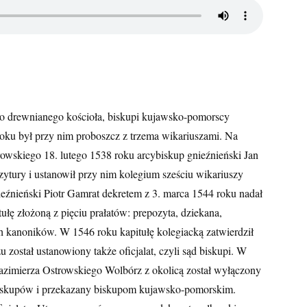
o drewnianego kościoła, biskupi kujawsko-pomorscy
ku był przy nim proboszcz z trzema wikariuszami. Na
owskiego 18. lutego 1538 roku arcybiskup gnieźnieński Jan
zytury i ustanowił przy nim kolegium sześciu wikariuszy
eźnieński Piotr Gamrat dekretem z 3. marca 1544 roku nadał
tułę złożoną z pięciu prałatów: prepozyta, dziekana,
ech kanoników. W 1546 roku kapitułę kolegiacką zatwierdził
 został ustanowiony także oficjalat, czyli sąd biskupi. W
zimierza Ostrowskiego Wolbórz z okolicą został wyłączony
iskupów i przekazany biskupom kujawsko-pomorskim.