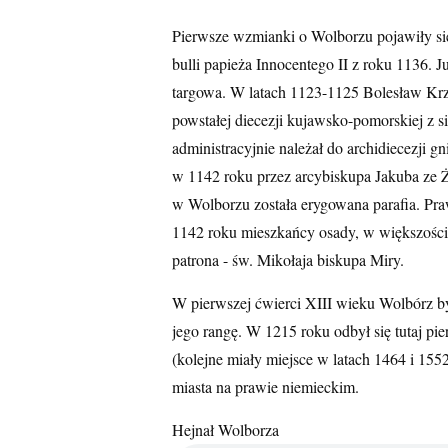
Pierwsze wzmianki o Wolborzu pojawiły się
bulli papieża Innocentego II z roku 1136. J
targowa. W latach 1123-1125 Bolesław Krz
powstałej diecezji kujawsko-pomorskiej z
administracyjnie należał do archidiecezji gn
w 1142 roku przez arcybiskupa Jakuba ze Ż
w Wolborzu została erygowana parafia. Pr
1142 roku mieszkańcy osady, w większości 
patrona - św. Mikołaja biskupa Miry.
W pierwszej ćwierci XIII wieku Wolbórz by
jego rangę. W 1215 roku odbył się tutaj pi
(kolejne miały miejsce w latach 1464 i 155
miasta na prawie niemieckim.
Hejnał Wolborza