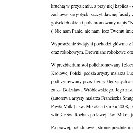
kruchtą w przyziemiu, a przy niej kaplica 
zachował się gotycki szczyt dawnej fasady z
gotyckich okien i polichromowany napis "
("Nie nam Panie, nie nam, lecz Twemu imie
Wyposażenie świątyni pochodzi głównie z 
oraz rokokowym. Drewniane rokokowe ołtar
W prezbiterium stoi polichromowany i złoc
Królowej Polski, pędzla artysty malarza L
podtrzymywany przez figury klęczących an
za ks. Bolesława Wróblewskiego. Jego zasu
(autorstwa artysty malarza Franciszka Smug
Pawła Mitki) i św. Mikołaja (z roku 2008,
witraże: św. Rocha - po lewej i św. Mikołaj
Po prawej, południowej, stronie prezbiteriu