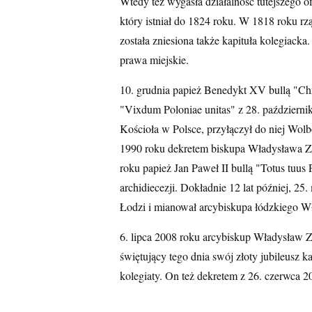
Wtedy też wygasła działalność tutejszego 
który istniał do 1824 roku. W 1818 roku rz
została zniesiona także kapituła kolegiack
prawa miejskie.
10. grudnia papież Benedykt XV bullą "Chri
"Vixdum Poloniae unitas" z 28. październi
Kościoła w Polsce, przyłączył do niej Wolb
1990 roku dekretem biskupa Władysława Zi
roku papież Jan Paweł II bullą "Totus tuus
archidiecezji. Dokładnie 12 lat później, 25
Łodzi i mianował arcybiskupa łódzkiego W
6. lipca 2008 roku arcybiskup Władysław Zi
świętujący tego dnia swój złoty jubileusz k
kolegiaty. On też dekretem z 26. czerwca 