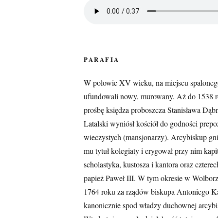
PARAFIA
W połowie XV wieku, na miejscu spaloneg
ufundowali nowy, murowany. Aż do 1538 ro
prośbę księdza proboszcza Stanisława Dąbr
Latalski wyniósł kościół do godności prepo
wieczystych (mansjonarzy). Arcybiskup gni
mu tytuł kolegiaty i erygował przy nim kapi
scholastyka, kustosza i kantora oraz czter
papież Paweł III. W tym okresie w Wolborzu
1764 roku za rządów biskupa Antoniego Ka
kanonicznie spod władzy duchownej arcyb