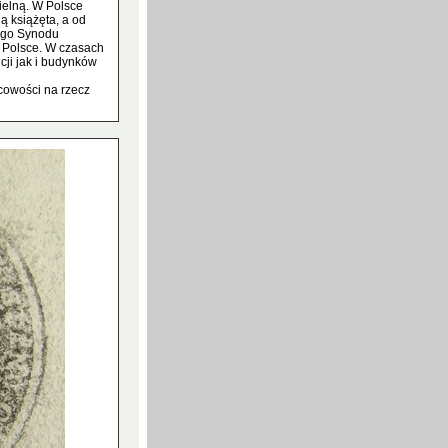
ielną. W Polsce
ą książęta, a od
iego Synodu
 Polsce. W czasach
cji jak i budynków
cowości na rzecz