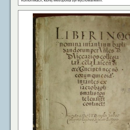
Komornikach, której Metropolita był wychowankiem.