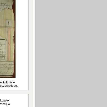
z kolonistę
toszewskiego.
skupowi
awową w