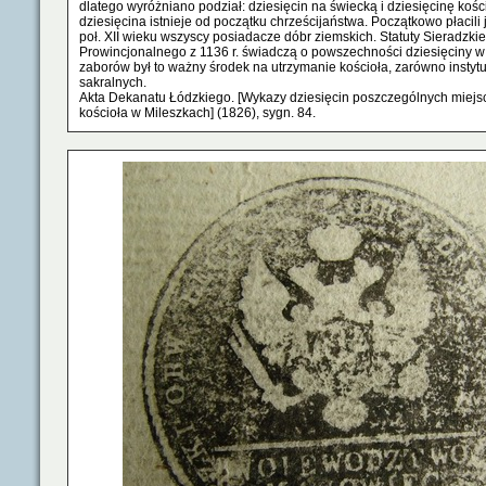
dlatego wyróżniano podział: dziesięcin na świecką i dziesięcinę kośc
dziesięcina istnieje od początku chrześcijaństwa. Początkowo płacili j
poł. XII wieku wszyscy posiadacze dóbr ziemskich. Statuty Sieradzk
Prowincjonalnego z 1136 r. świadczą o powszechności dziesięciny w
zaborów był to ważny środek na utrzymanie kościoła, zarówno instytu
sakralnych.
Akta Dekanatu Łódzkiego. [Wykazy dziesięcin poszczególnych miejs
kościoła w Mileszkach] (1826), sygn. 84.