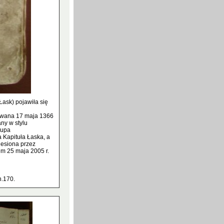
ask) pojawiła się
owana 17 maja 1366
ny w stylu
kupa
 Kapituła Łaska, a
iesiona przez
em 25 maja 2005 r.
n.170.