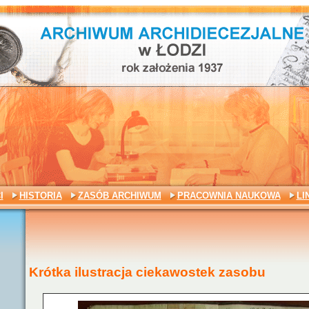
I
HISTORIA
ZASÓB ARCHIWUM
PRACOWNIA NAUKOWA
LI
Krótka ilustracja ciekawostek zasobu