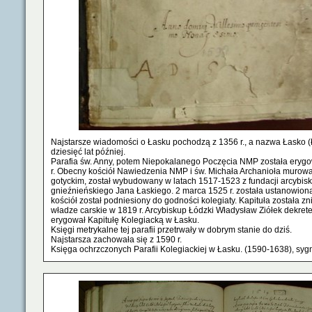
Najstarsze wiadomości o Łasku pochodzą z 1356 r., a nazwa Łasko (Ł
dziesięć lat później.
Parafia św. Anny, potem Niepokalanego Poczęcia NMP została eryg
r. Obecny kościół Nawiedzenia NMP i św. Michała Archanioła murowa
gotyckim, został wybudowany w latach 1517-1523 z fundacji arcybis
gnieźnieńskiego Jana Łaskiego. 2 marca 1525 r. została ustanowiona
kościół został podniesiony do godności kolegiaty. Kapituła została zn
władze carskie w 1819 r. Arcybiskup Łódzki Władysław Ziółek dekret
erygował Kapitułę Kolegiacką w Łasku.
Księgi metrykalne tej parafii przetrwały w dobrym stanie do dziś.
Najstarsza zachowała się z 1590 r.
Księga ochrzczonych Parafii Kolegiackiej w Łasku. (1590-1638), syg