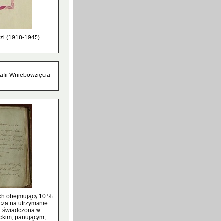
zi (1918-1945).
rafii Wniebowzięcia
ych obejmujący 10 %
zcza na utrzymanie
ła świadczona w
ckim, panującym,